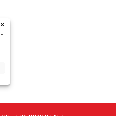
tie
n.