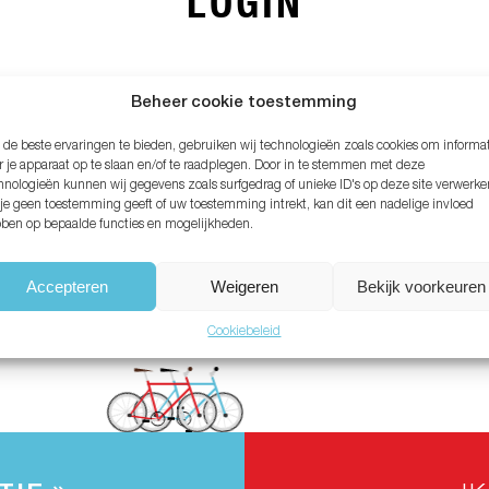
LOGIN
MAIL ADRES*
Beheer cookie toestemming
de beste ervaringen te bieden, gebruiken wij technologieën zoals cookies om informa
ACHTWOORD*
r je apparaat op te slaan en/of te raadplegen. Door in te stemmen met deze
hnologieën kunnen wij gegevens zoals surfgedrag of unieke ID's op deze site verwerke
 je geen toestemming geeft of uw toestemming intrekt, kan dit een nadelige invloed
ben op bepaalde functies en mogelijkheden.
chtwoord vergeten?
Accepteren
Weigeren
Bekijk voorkeuren
Cookiebeleid