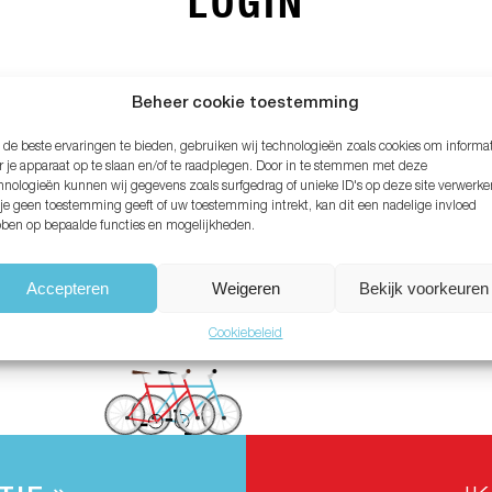
LOGIN
MAIL ADRES*
Beheer cookie toestemming
de beste ervaringen te bieden, gebruiken wij technologieën zoals cookies om informa
ACHTWOORD*
r je apparaat op te slaan en/of te raadplegen. Door in te stemmen met deze
hnologieën kunnen wij gegevens zoals surfgedrag of unieke ID's op deze site verwerke
 je geen toestemming geeft of uw toestemming intrekt, kan dit een nadelige invloed
ben op bepaalde functies en mogelijkheden.
chtwoord vergeten?
Accepteren
Weigeren
Bekijk voorkeuren
Cookiebeleid