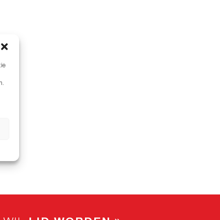
tie
n.