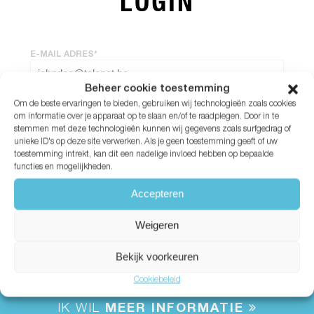
LOGIN
E-MAIL ADRES*
Beheer cookie toestemming
Om de beste ervaringen te bieden, gebruiken wij technologieën zoals cookies
WACHTWOORD*
om informatie over je apparaat op te slaan en/of te raadplegen. Door in te
stemmen met deze technologieën kunnen wij gegevens zoals surfgedrag of
unieke ID's op deze site verwerken. Als je geen toestemming geeft of uw
Wachtwoord vergeten?
toestemming intrekt, kan dit een nadelige invloed hebben op bepaalde
functies en mogelijkheden.
Accepteren
Weigeren
Bekijk voorkeuren
Cookiebeleid
IK WIL
MEER INFORMATIE