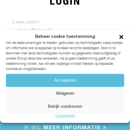
LOGIN
E-MAIL ADRES*
Beheer cookie toestemming
Om de beste ervaringen te bieden, gebruiken wij technologieën zoals cookies
WACHTWOORD*
om informatie over je apparaat op te slaan en/of te raadplegen. Door in te
stemmen met deze technologieën kunnen wij gegevens zoals surfgedrag of
unieke ID's op deze site verwerken. Als je geen toestemming geeft of uw
Wachtwoord vergeten?
toestemming intrekt, kan dit een nadelige invloed hebben op bepaalde
functies en mogelijkheden.
Accepteren
Weigeren
Bekijk voorkeuren
Cookiebeleid
IK WIL
MEER INFORMATIE