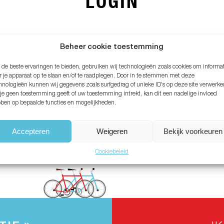
LOGIN
MAIL ADRES*
Beheer cookie toestemming
de beste ervaringen te bieden, gebruiken wij technologieën zoals cookies om informa
ACHTWOORD*
r je apparaat op te slaan en/of te raadplegen. Door in te stemmen met deze
hnologieën kunnen wij gegevens zoals surfgedrag of unieke ID's op deze site verwerke
 je geen toestemming geeft of uw toestemming intrekt, kan dit een nadelige invloed
ben op bepaalde functies en mogelijkheden.
chtwoord vergeten?
Accepteren
Weigeren
Bekijk voorkeuren
Cookiebeleid