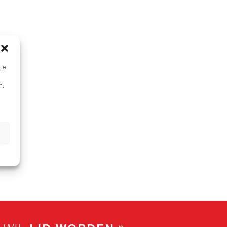
tie
n.