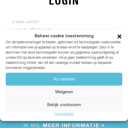
LOGIN
E-MAIL ADRES*
Beheer cookie toestemming
Om de beste ervaringen te bieden, gebruiken wij technologieën zoals cookies
WACHTWOORD*
om informatie over je apparaat op te slaan en/of te raadplegen. Door in te
stemmen met deze technologieën kunnen wij gegevens zoals surfgedrag of
unieke ID's op deze site verwerken. Als je geen toestemming geeft of uw
Wachtwoord vergeten?
toestemming intrekt, kan dit een nadelige invloed hebben op bepaalde
functies en mogelijkheden.
Accepteren
Weigeren
Bekijk voorkeuren
Cookiebeleid
IK WIL
MEER INFORMATIE