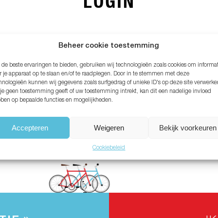
LOGIN
MAIL ADRES*
Beheer cookie toestemming
de beste ervaringen te bieden, gebruiken wij technologieën zoals cookies om informa
ACHTWOORD*
r je apparaat op te slaan en/of te raadplegen. Door in te stemmen met deze
hnologieën kunnen wij gegevens zoals surfgedrag of unieke ID's op deze site verwerke
 je geen toestemming geeft of uw toestemming intrekt, kan dit een nadelige invloed
ben op bepaalde functies en mogelijkheden.
chtwoord vergeten?
Accepteren
Weigeren
Bekijk voorkeuren
Cookiebeleid