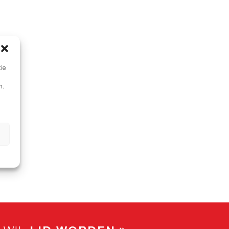
tie
n.