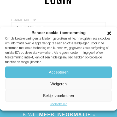
LOGIN
E-MAIL ADRES*
Beheer cookie toestemming
Om de beste ervaringen te bieden, gebruiken wij technologieën zoals cookies
WACHTWOORD*
om informatie over je apparaat op te slaan en/of te raadplegen. Door in te
stemmen met deze technologieën kunnen wij gegevens zoals surfgedrag of
unieke ID's op deze site verwerken. Als je geen toestemming geeft of uw
Wachtwoord vergeten?
toestemming intrekt, kan dit een nadelige invloed hebben op bepaalde
functies en mogelijkheden.
Accepteren
Weigeren
Bekijk voorkeuren
Cookiebeleid
IK WIL
MEER INFORMATIE