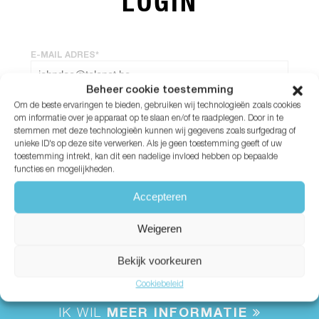
LOGIN
E-MAIL ADRES*
Beheer cookie toestemming
Om de beste ervaringen te bieden, gebruiken wij technologieën zoals cookies
WACHTWOORD*
om informatie over je apparaat op te slaan en/of te raadplegen. Door in te
stemmen met deze technologieën kunnen wij gegevens zoals surfgedrag of
unieke ID's op deze site verwerken. Als je geen toestemming geeft of uw
Wachtwoord vergeten?
toestemming intrekt, kan dit een nadelige invloed hebben op bepaalde
functies en mogelijkheden.
Accepteren
Weigeren
Bekijk voorkeuren
Cookiebeleid
IK WIL
MEER INFORMATIE