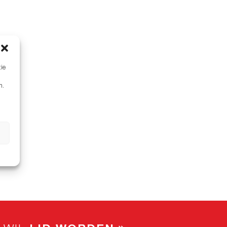
tie
n.