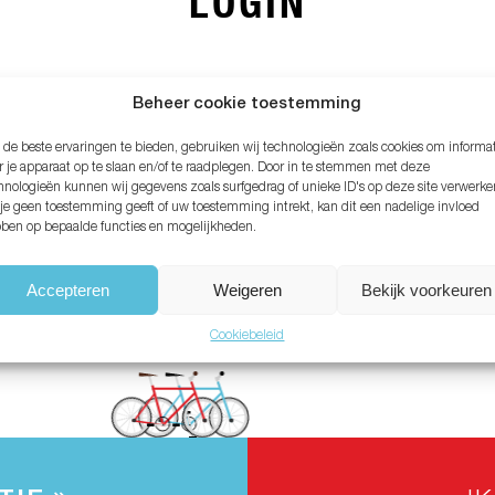
LOGIN
MAIL ADRES*
Beheer cookie toestemming
de beste ervaringen te bieden, gebruiken wij technologieën zoals cookies om informa
ACHTWOORD*
r je apparaat op te slaan en/of te raadplegen. Door in te stemmen met deze
hnologieën kunnen wij gegevens zoals surfgedrag of unieke ID's op deze site verwerke
 je geen toestemming geeft of uw toestemming intrekt, kan dit een nadelige invloed
ben op bepaalde functies en mogelijkheden.
chtwoord vergeten?
Accepteren
Weigeren
Bekijk voorkeuren
Cookiebeleid