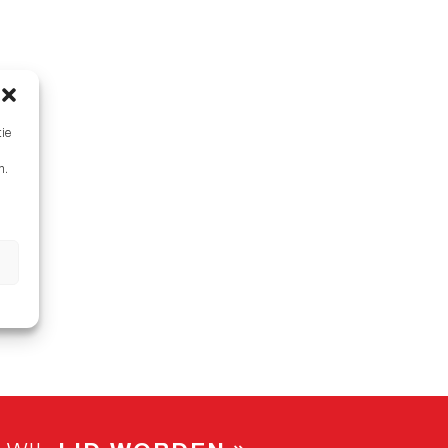
tie
n.