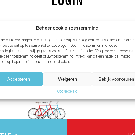
LOGIN
MAIL ADRES*
Beheer cookie toestemming
de beste ervaringen te bieden, gebruiken wij technologieën zoals cookies om informa
ACHTWOORD*
r je apparaat op te slaan en/of te raadplegen. Door in te stemmen met deze
hnologieën kunnen wij gegevens zoals surfgedrag of unieke ID's op deze site verwerke
 je geen toestemming geeft of uw toestemming intrekt, kan dit een nadelige invloed
ben op bepaalde functies en mogelijkheden.
chtwoord vergeten?
Accepteren
Weigeren
Bekijk voorkeuren
Cookiebeleid