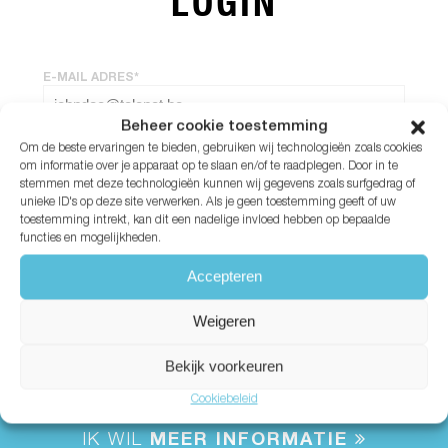
LOGIN
E-MAIL ADRES*
Beheer cookie toestemming
Om de beste ervaringen te bieden, gebruiken wij technologieën zoals cookies
WACHTWOORD*
om informatie over je apparaat op te slaan en/of te raadplegen. Door in te
stemmen met deze technologieën kunnen wij gegevens zoals surfgedrag of
unieke ID's op deze site verwerken. Als je geen toestemming geeft of uw
Wachtwoord vergeten?
toestemming intrekt, kan dit een nadelige invloed hebben op bepaalde
functies en mogelijkheden.
Accepteren
Weigeren
Bekijk voorkeuren
Cookiebeleid
IK WIL
MEER INFORMATIE