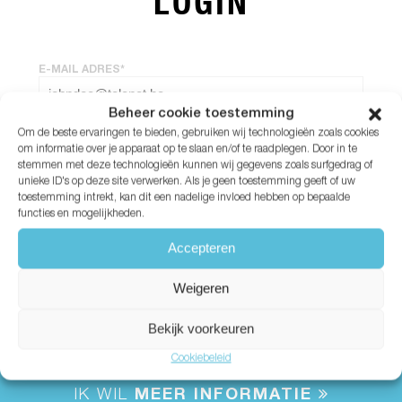
LOGIN
E-MAIL ADRES*
Beheer cookie toestemming
Om de beste ervaringen te bieden, gebruiken wij technologieën zoals cookies
WACHTWOORD*
om informatie over je apparaat op te slaan en/of te raadplegen. Door in te
stemmen met deze technologieën kunnen wij gegevens zoals surfgedrag of
unieke ID's op deze site verwerken. Als je geen toestemming geeft of uw
Wachtwoord vergeten?
toestemming intrekt, kan dit een nadelige invloed hebben op bepaalde
functies en mogelijkheden.
Accepteren
Weigeren
Bekijk voorkeuren
Cookiebeleid
IK WIL
MEER INFORMATIE