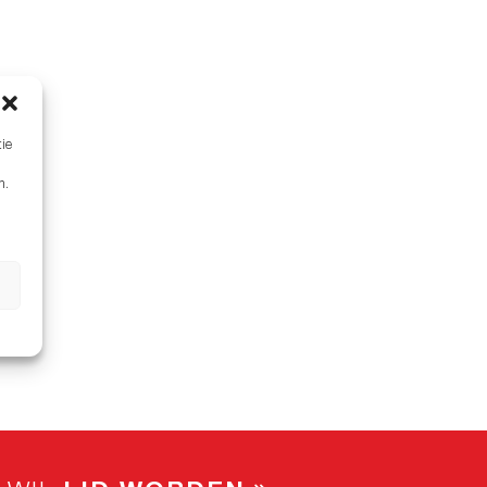
tie
n.