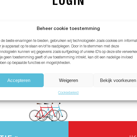
LOGIN
MAIL ADRES*
Beheer cookie toestemming
de beste ervaringen te bieden, gebruiken wij technologieën zoals cookies om informa
ACHTWOORD*
r je apparaat op te slaan en/of te raadplegen. Door in te stemmen met deze
hnologieën kunnen wij gegevens zoals surfgedrag of unieke ID's op deze site verwerke
 je geen toestemming geeft of uw toestemming intrekt, kan dit een nadelige invloed
ben op bepaalde functies en mogelijkheden.
chtwoord vergeten?
Accepteren
Weigeren
Bekijk voorkeuren
Cookiebeleid