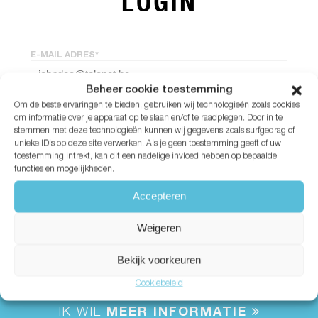
LOGIN
E-MAIL ADRES*
Beheer cookie toestemming
Om de beste ervaringen te bieden, gebruiken wij technologieën zoals cookies
WACHTWOORD*
om informatie over je apparaat op te slaan en/of te raadplegen. Door in te
stemmen met deze technologieën kunnen wij gegevens zoals surfgedrag of
unieke ID's op deze site verwerken. Als je geen toestemming geeft of uw
Wachtwoord vergeten?
toestemming intrekt, kan dit een nadelige invloed hebben op bepaalde
functies en mogelijkheden.
Accepteren
Weigeren
Bekijk voorkeuren
Cookiebeleid
IK WIL
MEER INFORMATIE