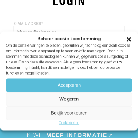
LOGIN
E-MAIL ADRES*
Beheer cookie toestemming
Om de beste ervaringen te bieden, gebruiken wij technologieën zoals cookies
WACHTWOORD*
om informatie over je apparaat op te slaan en/of te raadplegen. Door in te
stemmen met deze technologieën kunnen wij gegevens zoals surfgedrag of
unieke ID's op deze site verwerken. Als je geen toestemming geeft of uw
Wachtwoord vergeten?
toestemming intrekt, kan dit een nadelige invloed hebben op bepaalde
functies en mogelijkheden.
Accepteren
Weigeren
Bekijk voorkeuren
Cookiebeleid
IK WIL
MEER INFORMATIE