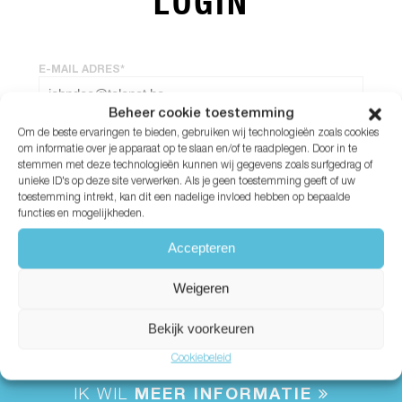
LOGIN
E-MAIL ADRES*
Beheer cookie toestemming
Om de beste ervaringen te bieden, gebruiken wij technologieën zoals cookies
WACHTWOORD*
om informatie over je apparaat op te slaan en/of te raadplegen. Door in te
stemmen met deze technologieën kunnen wij gegevens zoals surfgedrag of
unieke ID's op deze site verwerken. Als je geen toestemming geeft of uw
Wachtwoord vergeten?
toestemming intrekt, kan dit een nadelige invloed hebben op bepaalde
functies en mogelijkheden.
Accepteren
Weigeren
Bekijk voorkeuren
Cookiebeleid
IK WIL
MEER INFORMATIE