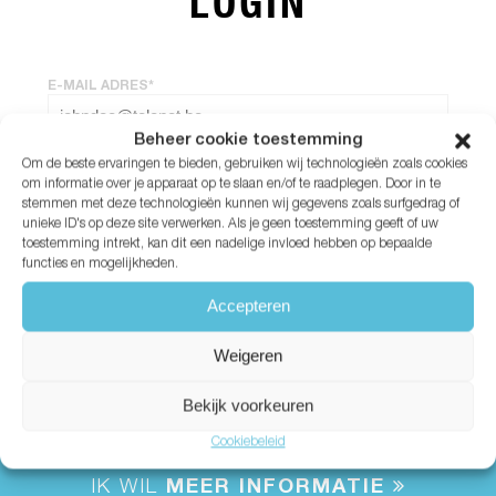
LOGIN
E-MAIL ADRES*
Beheer cookie toestemming
Om de beste ervaringen te bieden, gebruiken wij technologieën zoals cookies
WACHTWOORD*
om informatie over je apparaat op te slaan en/of te raadplegen. Door in te
stemmen met deze technologieën kunnen wij gegevens zoals surfgedrag of
unieke ID's op deze site verwerken. Als je geen toestemming geeft of uw
Wachtwoord vergeten?
toestemming intrekt, kan dit een nadelige invloed hebben op bepaalde
functies en mogelijkheden.
Accepteren
Weigeren
Bekijk voorkeuren
Cookiebeleid
IK WIL
MEER INFORMATIE