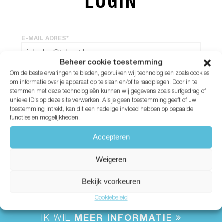
LOGIN
E-MAIL ADRES*
Beheer cookie toestemming
Om de beste ervaringen te bieden, gebruiken wij technologieën zoals cookies
WACHTWOORD*
om informatie over je apparaat op te slaan en/of te raadplegen. Door in te
stemmen met deze technologieën kunnen wij gegevens zoals surfgedrag of
unieke ID's op deze site verwerken. Als je geen toestemming geeft of uw
Wachtwoord vergeten?
toestemming intrekt, kan dit een nadelige invloed hebben op bepaalde
functies en mogelijkheden.
Accepteren
Weigeren
Bekijk voorkeuren
Cookiebeleid
IK WIL
MEER INFORMATIE