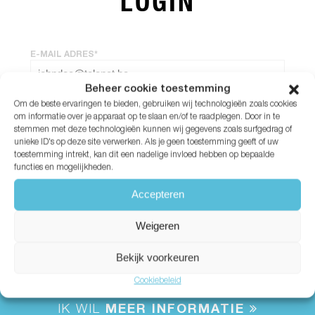
LOGIN
E-MAIL ADRES*
Beheer cookie toestemming
Om de beste ervaringen te bieden, gebruiken wij technologieën zoals cookies
WACHTWOORD*
om informatie over je apparaat op te slaan en/of te raadplegen. Door in te
stemmen met deze technologieën kunnen wij gegevens zoals surfgedrag of
unieke ID's op deze site verwerken. Als je geen toestemming geeft of uw
Wachtwoord vergeten?
toestemming intrekt, kan dit een nadelige invloed hebben op bepaalde
functies en mogelijkheden.
Accepteren
Weigeren
Bekijk voorkeuren
Cookiebeleid
IK WIL
MEER INFORMATIE