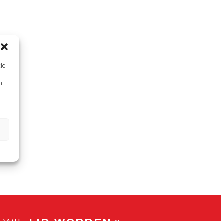
tie
n.