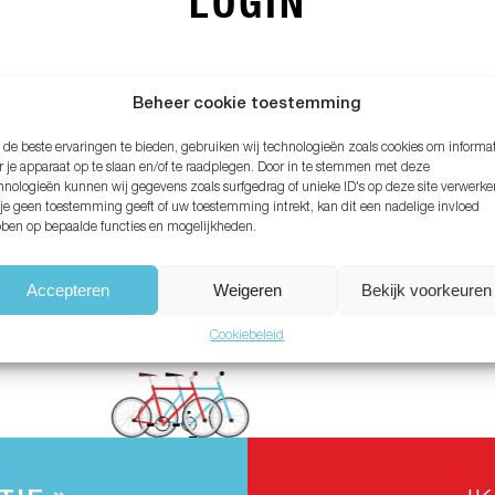
LOGIN
MAIL ADRES*
Beheer cookie toestemming
de beste ervaringen te bieden, gebruiken wij technologieën zoals cookies om informa
ACHTWOORD*
r je apparaat op te slaan en/of te raadplegen. Door in te stemmen met deze
hnologieën kunnen wij gegevens zoals surfgedrag of unieke ID's op deze site verwerke
 je geen toestemming geeft of uw toestemming intrekt, kan dit een nadelige invloed
ben op bepaalde functies en mogelijkheden.
chtwoord vergeten?
Accepteren
Weigeren
Bekijk voorkeuren
Cookiebeleid