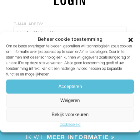
LOGIN
E-MAIL ADRES*
Beheer cookie toestemming
Om de beste ervaringen te bieden, gebruiken wij technologieën zoals cookies
WACHTWOORD*
om informatie over je apparaat op te slaan en/of te raadplegen. Door in te
stemmen met deze technologieën kunnen wij gegevens zoals surfgedrag of
unieke ID's op deze site verwerken. Als je geen toestemming geeft of uw
Wachtwoord vergeten?
toestemming intrekt, kan dit een nadelige invloed hebben op bepaalde
functies en mogelijkheden.
Accepteren
Weigeren
Bekijk voorkeuren
Cookiebeleid
IK WIL
MEER INFORMATIE