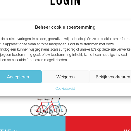
LOGIN
MAIL ADRES*
Beheer cookie toestemming
de beste ervaringen te bieden, gebruiken wij technologieën zoals cookies om informa
ACHTWOORD*
r je apparaat op te slaan en/of te raadplegen. Door in te stemmen met deze
hnologieën kunnen wij gegevens zoals surfgedrag of unieke ID's op deze site verwerke
 je geen toestemming geeft of uw toestemming intrekt, kan dit een nadelige invloed
ben op bepaalde functies en mogelijkheden.
chtwoord vergeten?
Accepteren
Weigeren
Bekijk voorkeuren
Cookiebeleid