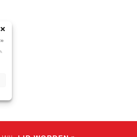
tie
n.