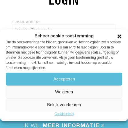
LOGIN
E-MAIL ADRES*
Beheer cookie toestemming
Om de beste ervaringen te bieden, gebruiken wij technologieën zoals cookies
WACHTWOORD*
om informatie over je apparaat op te slaan en/of te raadplegen. Door in te
stemmen met deze technologieën kunnen wij gegevens zoals surfgedrag of
unieke ID's op deze site verwerken. Als je geen toestemming geeft of uw
Wachtwoord vergeten?
toestemming intrekt, kan dit een nadelige invloed hebben op bepaalde
functies en mogelijkheden.
Accepteren
Weigeren
Bekijk voorkeuren
Cookiebeleid
IK WIL
MEER INFORMATIE