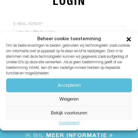
LOGIN
E-MAIL ADRES*
Beheer cookie toestemming
Om de beste ervaringen te bieden, gebruiken wij technologieën zoals cookies
WACHTWOORD*
om informatie over je apparaat op te slaan en/of te raadplegen. Door in te
stemmen met deze technologieën kunnen wij gegevens zoals surfgedrag of
unieke ID's op deze site verwerken. Als je geen toestemming geeft of uw
Wachtwoord vergeten?
toestemming intrekt, kan dit een nadelige invloed hebben op bepaalde
functies en mogelijkheden.
Accepteren
Weigeren
Bekijk voorkeuren
Cookiebeleid
IK WIL
MEER INFORMATIE