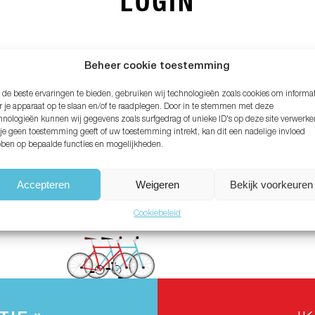
LOGIN
MAIL ADRES*
Beheer cookie toestemming
de beste ervaringen te bieden, gebruiken wij technologieën zoals cookies om informa
ACHTWOORD*
r je apparaat op te slaan en/of te raadplegen. Door in te stemmen met deze
hnologieën kunnen wij gegevens zoals surfgedrag of unieke ID's op deze site verwerke
 je geen toestemming geeft of uw toestemming intrekt, kan dit een nadelige invloed
ben op bepaalde functies en mogelijkheden.
chtwoord vergeten?
Accepteren
Weigeren
Bekijk voorkeuren
Cookiebeleid