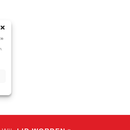
tie
n.