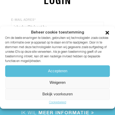
LOGIN
E-MAIL ADRES*
Beheer cookie toestemming
Om de beste ervaringen te bieden, gebruiken wij technologieën zoals cookies
WACHTWOORD*
om informatie over je apparaat op te slaan en/of te raadplegen. Door in te
stemmen met deze technologieën kunnen wij gegevens zoals surfgedrag of
unieke ID's op deze site verwerken. Als je geen toestemming geeft of uw
Wachtwoord vergeten?
toestemming intrekt, kan dit een nadelige invloed hebben op bepaalde
functies en mogelijkheden.
Accepteren
Weigeren
Bekijk voorkeuren
Cookiebeleid
IK WIL
MEER INFORMATIE