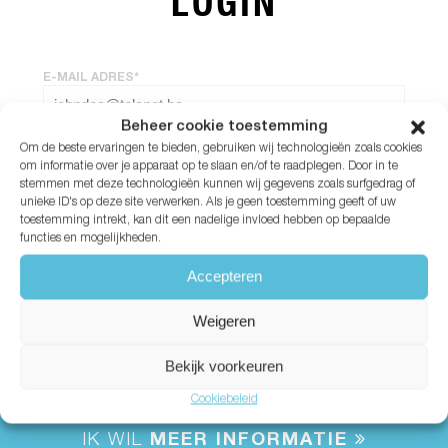
LOGIN
E-MAIL ADRES*
Beheer cookie toestemming
Om de beste ervaringen te bieden, gebruiken wij technologieën zoals cookies
WACHTWOORD*
om informatie over je apparaat op te slaan en/of te raadplegen. Door in te
stemmen met deze technologieën kunnen wij gegevens zoals surfgedrag of
unieke ID's op deze site verwerken. Als je geen toestemming geeft of uw
Wachtwoord vergeten?
toestemming intrekt, kan dit een nadelige invloed hebben op bepaalde
functies en mogelijkheden.
Accepteren
Weigeren
Bekijk voorkeuren
Cookiebeleid
IK WIL
MEER INFORMATIE