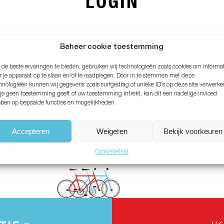
LOGIN
MAIL ADRES*
Beheer cookie toestemming
de beste ervaringen te bieden, gebruiken wij technologieën zoals cookies om informa
ACHTWOORD*
r je apparaat op te slaan en/of te raadplegen. Door in te stemmen met deze
hnologieën kunnen wij gegevens zoals surfgedrag of unieke ID's op deze site verwerke
 je geen toestemming geeft of uw toestemming intrekt, kan dit een nadelige invloed
ben op bepaalde functies en mogelijkheden.
chtwoord vergeten?
Accepteren
Weigeren
Bekijk voorkeuren
Cookiebeleid