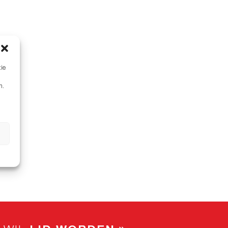
tie
n.