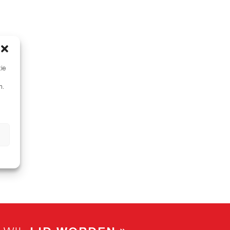
tie
n.