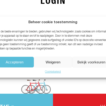
LOGIN
MAIL ADRES*
Beheer cookie toestemming
de beste ervaringen te bieden, gebruiken wij technologieën zoals cookies om informa
ACHTWOORD*
r je apparaat op te slaan en/of te raadplegen. Door in te stemmen met deze
hnologieën kunnen wij gegevens zoals surfgedrag of unieke ID's op deze site verwerke
 je geen toestemming geeft of uw toestemming intrekt, kan dit een nadelige invloed
ben op bepaalde functies en mogelijkheden.
chtwoord vergeten?
Accepteren
Weigeren
Bekijk voorkeuren
Cookiebeleid