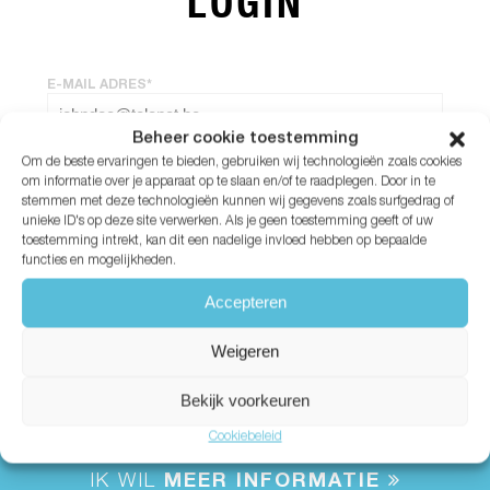
LOGIN
E-MAIL ADRES*
Beheer cookie toestemming
Om de beste ervaringen te bieden, gebruiken wij technologieën zoals cookies
WACHTWOORD*
om informatie over je apparaat op te slaan en/of te raadplegen. Door in te
stemmen met deze technologieën kunnen wij gegevens zoals surfgedrag of
unieke ID's op deze site verwerken. Als je geen toestemming geeft of uw
Wachtwoord vergeten?
toestemming intrekt, kan dit een nadelige invloed hebben op bepaalde
functies en mogelijkheden.
Accepteren
Weigeren
Bekijk voorkeuren
Cookiebeleid
IK WIL
MEER INFORMATIE