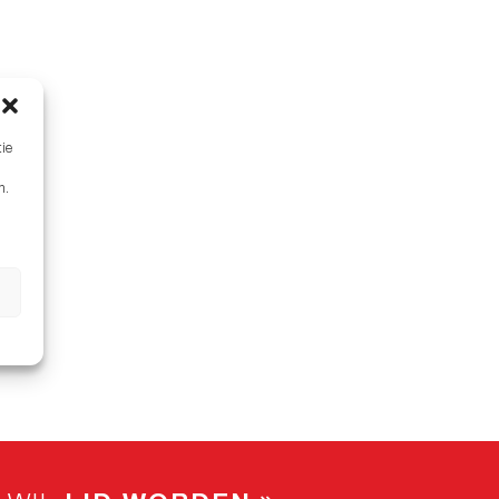
tie
n.