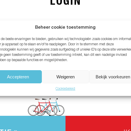
LOGIN
MAIL ADRES*
Beheer cookie toestemming
de beste ervaringen te bieden, gebruiken wij technologieën zoals cookies om informa
ACHTWOORD*
r je apparaat op te slaan en/of te raadplegen. Door in te stemmen met deze
hnologieën kunnen wij gegevens zoals surfgedrag of unieke ID's op deze site verwerke
 je geen toestemming geeft of uw toestemming intrekt, kan dit een nadelige invloed
ben op bepaalde functies en mogelijkheden.
chtwoord vergeten?
Accepteren
Weigeren
Bekijk voorkeuren
Cookiebeleid