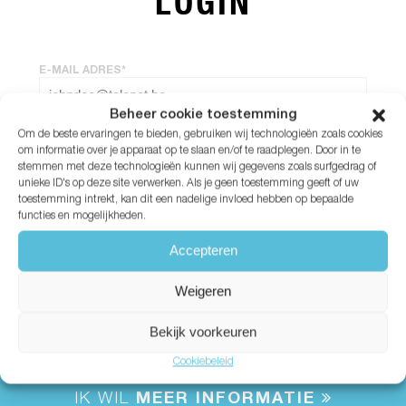
LOGIN
E-MAIL ADRES*
Beheer cookie toestemming
Om de beste ervaringen te bieden, gebruiken wij technologieën zoals cookies
WACHTWOORD*
om informatie over je apparaat op te slaan en/of te raadplegen. Door in te
stemmen met deze technologieën kunnen wij gegevens zoals surfgedrag of
unieke ID's op deze site verwerken. Als je geen toestemming geeft of uw
Wachtwoord vergeten?
toestemming intrekt, kan dit een nadelige invloed hebben op bepaalde
functies en mogelijkheden.
Accepteren
Weigeren
Bekijk voorkeuren
Cookiebeleid
IK WIL
MEER INFORMATIE