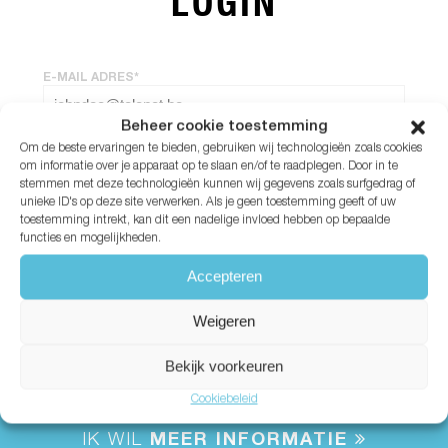
LOGIN
E-MAIL ADRES*
Beheer cookie toestemming
Om de beste ervaringen te bieden, gebruiken wij technologieën zoals cookies
WACHTWOORD*
om informatie over je apparaat op te slaan en/of te raadplegen. Door in te
stemmen met deze technologieën kunnen wij gegevens zoals surfgedrag of
unieke ID's op deze site verwerken. Als je geen toestemming geeft of uw
Wachtwoord vergeten?
toestemming intrekt, kan dit een nadelige invloed hebben op bepaalde
functies en mogelijkheden.
Accepteren
Weigeren
Bekijk voorkeuren
Cookiebeleid
IK WIL
MEER INFORMATIE