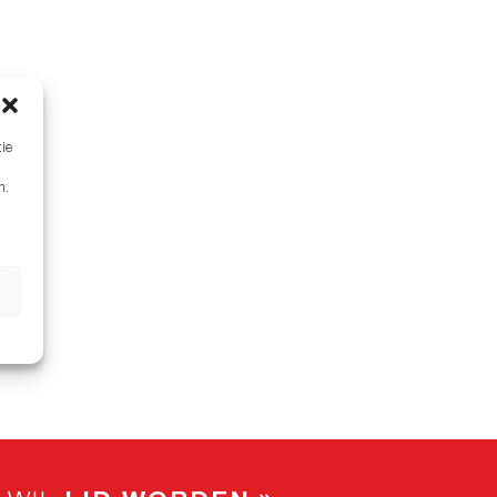
tie
n.