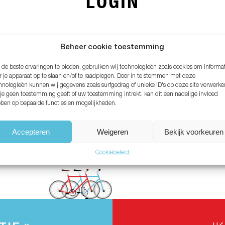
LOGIN
MAIL ADRES*
Beheer cookie toestemming
de beste ervaringen te bieden, gebruiken wij technologieën zoals cookies om informa
ACHTWOORD*
r je apparaat op te slaan en/of te raadplegen. Door in te stemmen met deze
hnologieën kunnen wij gegevens zoals surfgedrag of unieke ID's op deze site verwerke
 je geen toestemming geeft of uw toestemming intrekt, kan dit een nadelige invloed
ben op bepaalde functies en mogelijkheden.
chtwoord vergeten?
Accepteren
Weigeren
Bekijk voorkeuren
Cookiebeleid