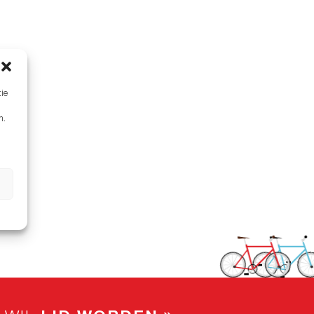
tie
n.