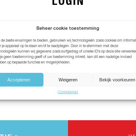
LOGIN
MAIL ADRES*
Beheer cookie toestemming
de beste ervaringen te bieden, gebruiken wij technologieën zoals cookies om informa
ACHTWOORD*
r je apparaat op te slaan en/of te raadplegen. Door in te stemmen met deze
hnologieën kunnen wij gegevens zoals surfgedrag of unieke ID's op deze site verwerke
 je geen toestemming geeft of uw toestemming intrekt, kan dit een nadelige invloed
ben op bepaalde functies en mogelijkheden.
chtwoord vergeten?
Accepteren
Weigeren
Bekijk voorkeuren
Cookiebeleid