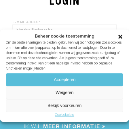
LOGIN
E-MAIL ADRES*
Beheer cookie toestemming
Om de beste ervaringen te bieden, gebruiken wij technologieën zoals cookies
WACHTWOORD*
om informatie over je apparaat op te slaan en/of te raadplegen. Door in te
stemmen met deze technologieën kunnen wij gegevens zoals surfgedrag of
unieke ID's op deze site verwerken. Als je geen toestemming geeft of uw
Wachtwoord vergeten?
toestemming intrekt, kan dit een nadelige invloed hebben op bepaalde
functies en mogelijkheden.
Accepteren
Weigeren
Bekijk voorkeuren
Cookiebeleid
IK WIL
MEER INFORMATIE