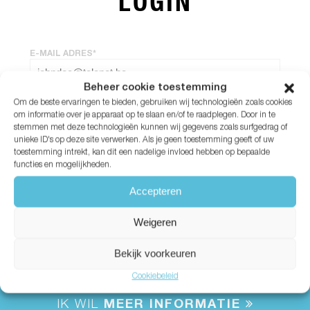
LOGIN
E-MAIL ADRES*
Beheer cookie toestemming
Om de beste ervaringen te bieden, gebruiken wij technologieën zoals cookies
WACHTWOORD*
om informatie over je apparaat op te slaan en/of te raadplegen. Door in te
stemmen met deze technologieën kunnen wij gegevens zoals surfgedrag of
unieke ID's op deze site verwerken. Als je geen toestemming geeft of uw
Wachtwoord vergeten?
toestemming intrekt, kan dit een nadelige invloed hebben op bepaalde
functies en mogelijkheden.
Accepteren
Weigeren
Bekijk voorkeuren
Cookiebeleid
IK WIL
MEER INFORMATIE