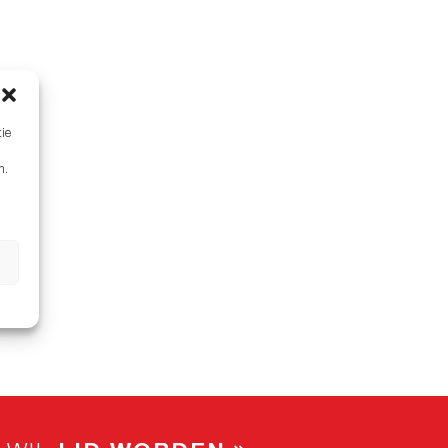
tie
n.