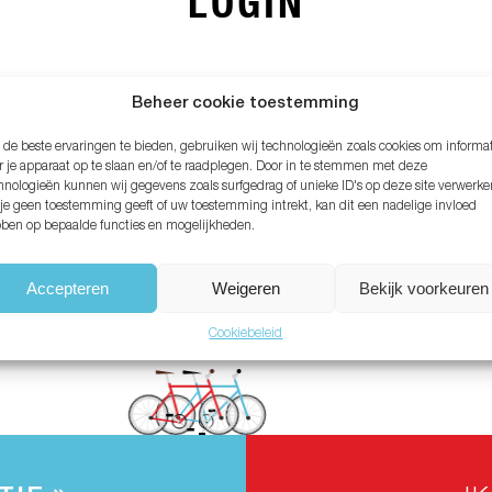
LOGIN
MAIL ADRES*
Beheer cookie toestemming
de beste ervaringen te bieden, gebruiken wij technologieën zoals cookies om informa
ACHTWOORD*
r je apparaat op te slaan en/of te raadplegen. Door in te stemmen met deze
hnologieën kunnen wij gegevens zoals surfgedrag of unieke ID's op deze site verwerke
 je geen toestemming geeft of uw toestemming intrekt, kan dit een nadelige invloed
ben op bepaalde functies en mogelijkheden.
chtwoord vergeten?
Accepteren
Weigeren
Bekijk voorkeuren
Cookiebeleid