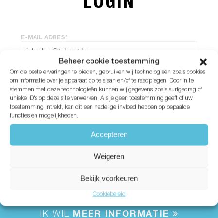
LOGIN
E-MAIL ADRES*
Beheer cookie toestemming
Om de beste ervaringen te bieden, gebruiken wij technologieën zoals cookies
WACHTWOORD*
om informatie over je apparaat op te slaan en/of te raadplegen. Door in te
stemmen met deze technologieën kunnen wij gegevens zoals surfgedrag of
unieke ID's op deze site verwerken. Als je geen toestemming geeft of uw
Wachtwoord vergeten?
toestemming intrekt, kan dit een nadelige invloed hebben op bepaalde
functies en mogelijkheden.
Accepteren
Weigeren
Bekijk voorkeuren
Cookiebeleid
IK WIL
MEER INFORMATIE