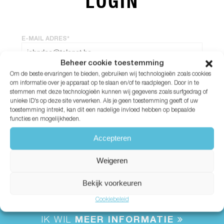
LOGIN
E-MAIL ADRES*
Beheer cookie toestemming
Om de beste ervaringen te bieden, gebruiken wij technologieën zoals cookies
WACHTWOORD*
om informatie over je apparaat op te slaan en/of te raadplegen. Door in te
stemmen met deze technologieën kunnen wij gegevens zoals surfgedrag of
unieke ID's op deze site verwerken. Als je geen toestemming geeft of uw
Wachtwoord vergeten?
toestemming intrekt, kan dit een nadelige invloed hebben op bepaalde
functies en mogelijkheden.
Accepteren
Weigeren
Bekijk voorkeuren
Cookiebeleid
IK WIL
MEER INFORMATIE