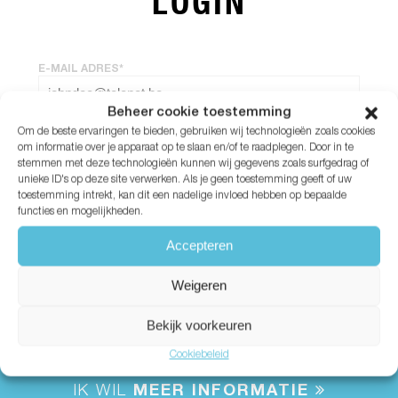
LOGIN
E-MAIL ADRES*
Beheer cookie toestemming
Om de beste ervaringen te bieden, gebruiken wij technologieën zoals cookies
WACHTWOORD*
om informatie over je apparaat op te slaan en/of te raadplegen. Door in te
stemmen met deze technologieën kunnen wij gegevens zoals surfgedrag of
unieke ID's op deze site verwerken. Als je geen toestemming geeft of uw
Wachtwoord vergeten?
toestemming intrekt, kan dit een nadelige invloed hebben op bepaalde
functies en mogelijkheden.
Accepteren
Weigeren
Bekijk voorkeuren
Cookiebeleid
IK WIL
MEER INFORMATIE