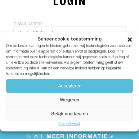
LOGIN
E-MAIL ADRES*
Beheer cookie toestemming
Om de beste ervaringen te bieden, gebruiken wij technologieën zoals cookies
WACHTWOORD*
om informatie over je apparaat op te slaan en/of te raadplegen. Door in te
stemmen met deze technologieën kunnen wij gegevens zoals surfgedrag of
unieke ID's op deze site verwerken. Als je geen toestemming geeft of uw
Wachtwoord vergeten?
toestemming intrekt, kan dit een nadelige invloed hebben op bepaalde
functies en mogelijkheden.
Accepteren
Weigeren
Bekijk voorkeuren
Cookiebeleid
IK WIL
MEER INFORMATIE