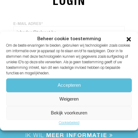
LOGIN
E-MAIL ADRES*
Beheer cookie toestemming
Om de beste ervaringen te bieden, gebruiken wij technologieën zoals cookies
WACHTWOORD*
om informatie over je apparaat op te slaan en/of te raadplegen. Door in te
stemmen met deze technologieën kunnen wij gegevens zoals surfgedrag of
unieke ID's op deze site verwerken. Als je geen toestemming geeft of uw
Wachtwoord vergeten?
toestemming intrekt, kan dit een nadelige invloed hebben op bepaalde
functies en mogelijkheden.
Accepteren
Weigeren
Bekijk voorkeuren
Cookiebeleid
IK WIL
MEER INFORMATIE