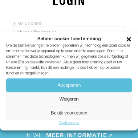
LOGIN
E-MAIL ADRES*
Beheer cookie toestemming
Om de beste ervaringen te bieden, gebruiken wij technologieën zoals cookies
WACHTWOORD*
om informatie over je apparaat op te slaan en/of te raadplegen. Door in te
stemmen met deze technologieën kunnen wij gegevens zoals surfgedrag of
unieke ID's op deze site verwerken. Als je geen toestemming geeft of uw
Wachtwoord vergeten?
toestemming intrekt, kan dit een nadelige invloed hebben op bepaalde
functies en mogelijkheden.
Accepteren
Weigeren
Bekijk voorkeuren
Cookiebeleid
IK WIL
MEER INFORMATIE