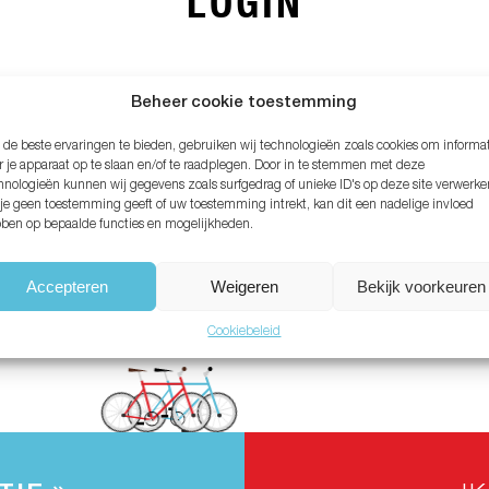
LOGIN
MAIL ADRES*
Beheer cookie toestemming
de beste ervaringen te bieden, gebruiken wij technologieën zoals cookies om informa
ACHTWOORD*
r je apparaat op te slaan en/of te raadplegen. Door in te stemmen met deze
hnologieën kunnen wij gegevens zoals surfgedrag of unieke ID's op deze site verwerke
 je geen toestemming geeft of uw toestemming intrekt, kan dit een nadelige invloed
ben op bepaalde functies en mogelijkheden.
chtwoord vergeten?
Accepteren
Weigeren
Bekijk voorkeuren
Cookiebeleid