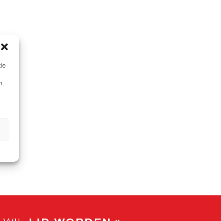
tie
n.