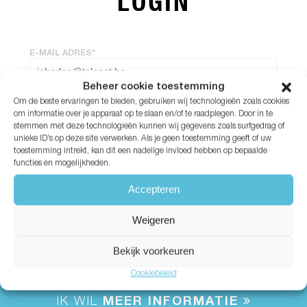
LOGIN
E-MAIL ADRES*
Beheer cookie toestemming
Om de beste ervaringen te bieden, gebruiken wij technologieën zoals cookies
WACHTWOORD*
om informatie over je apparaat op te slaan en/of te raadplegen. Door in te
stemmen met deze technologieën kunnen wij gegevens zoals surfgedrag of
unieke ID's op deze site verwerken. Als je geen toestemming geeft of uw
Wachtwoord vergeten?
toestemming intrekt, kan dit een nadelige invloed hebben op bepaalde
functies en mogelijkheden.
Accepteren
Weigeren
Bekijk voorkeuren
Cookiebeleid
IK WIL
MEER INFORMATIE