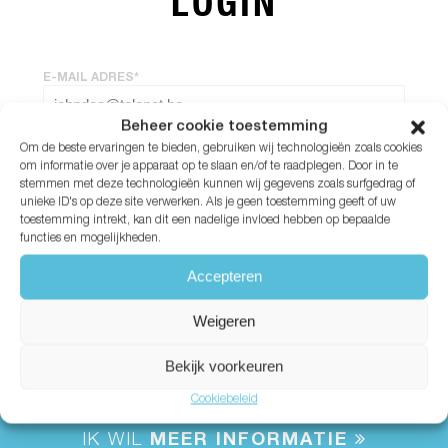
LOGIN
E-MAIL ADRES*
Beheer cookie toestemming
Om de beste ervaringen te bieden, gebruiken wij technologieën zoals cookies
WACHTWOORD*
om informatie over je apparaat op te slaan en/of te raadplegen. Door in te
stemmen met deze technologieën kunnen wij gegevens zoals surfgedrag of
unieke ID's op deze site verwerken. Als je geen toestemming geeft of uw
Wachtwoord vergeten?
toestemming intrekt, kan dit een nadelige invloed hebben op bepaalde
functies en mogelijkheden.
Accepteren
Weigeren
Bekijk voorkeuren
Cookiebeleid
IK WIL
MEER INFORMATIE