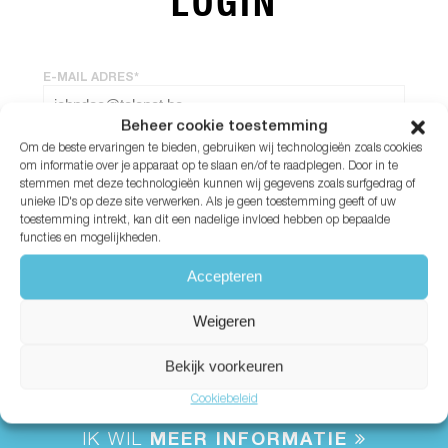
LOGIN
E-MAIL ADRES*
Beheer cookie toestemming
Om de beste ervaringen te bieden, gebruiken wij technologieën zoals cookies
WACHTWOORD*
om informatie over je apparaat op te slaan en/of te raadplegen. Door in te
stemmen met deze technologieën kunnen wij gegevens zoals surfgedrag of
unieke ID's op deze site verwerken. Als je geen toestemming geeft of uw
Wachtwoord vergeten?
toestemming intrekt, kan dit een nadelige invloed hebben op bepaalde
functies en mogelijkheden.
Accepteren
Weigeren
Bekijk voorkeuren
Cookiebeleid
IK WIL
MEER INFORMATIE