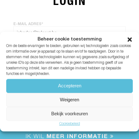
LOGIN
E-MAIL ADRES*
Beheer cookie toestemming
Om de beste ervaringen te bieden, gebruiken wij technologieën zoals cookies
WACHTWOORD*
om informatie over je apparaat op te slaan en/of te raadplegen. Door in te
stemmen met deze technologieën kunnen wij gegevens zoals surfgedrag of
unieke ID's op deze site verwerken. Als je geen toestemming geeft of uw
Wachtwoord vergeten?
toestemming intrekt, kan dit een nadelige invloed hebben op bepaalde
functies en mogelijkheden.
Accepteren
Weigeren
Bekijk voorkeuren
Cookiebeleid
IK WIL
MEER INFORMATIE